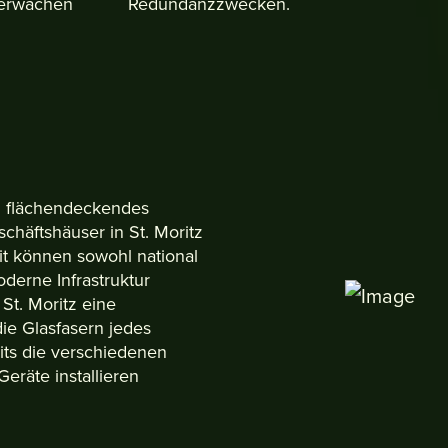
berwachen
Redundanzzwecken.
n flächendeckendes
chäftshäuser in St. Moritz
it können sowohl national
oderne Infrastruktur
St. Moritz eine
ie Glasfasern jedes
ts die verschiedenen
eräte installieren