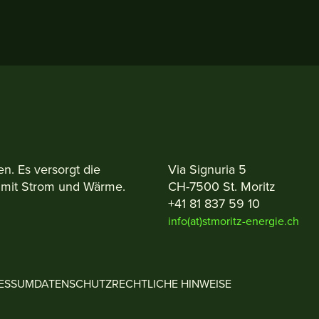
en. Es versorgt die
Via Signuria 5
 mit Strom und Wärme.
CH-7500 St. Moritz
+41 81 837 59 10
info(at)stmoritz-energie.ch
ESSUM
DATENSCHUTZ
RECHTLICHE HINWEISE